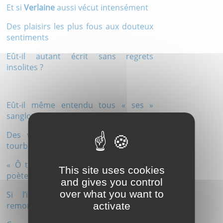
Et si
Verlaine
aussi vécut intensément
Des plaisirs les plus fous aux douteux
sentiments
Eût-il autant écrit sans regrets
insolites ?
Eût-il même entendu tous « ses »
sanglots si longs
Des violons d’automne et de leurs
tourbillons ?
« Ô triste était mon âme » écrira le
This site uses cookies
poète,
and gives you control
over what you want to
Si l’inspiration naît souvent des
activate
remords