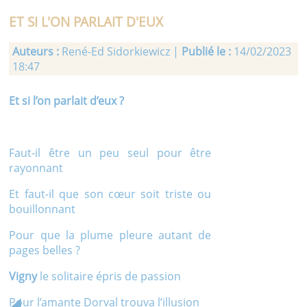
ET SI L'ON PARLAIT D'EUX
Auteurs :
René-Ed Sidorkiewicz |
Publié le :
14/02/2023
18:47
Et si l’on parlait d’eux ?
Faut-il être un peu seul pour être
rayonnant
Et faut-il que son cœur soit triste ou
bouillonnant
Pour que la plume pleure autant de
pages belles ?
Vigny
le solitaire épris de passion
Pour l’amante Dorval trouva l’illusion