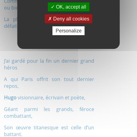
Comme aussi des amours malheureux
OK, accept all
ou bien morts
La plume très souvent tempère la
Deny all cookies
défaite.
Personalize
J’ai gardé pour la fin un dernier grand
héros
A qui Paris offrit son tout dernier
repos,
Hugo
visionnaire, écrivain et poète,
Géant parmi les grands, féroce
combattant,
Son œuvre titanesque est celle d’un
battant.