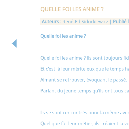
QUELLE FOI LES ANIME ?
Auteurs :
René-Ed Sidorkiewicz |
Publié l
Quelle foi les anime ?
Q
uelle foi les anime ? Ils sont toujours fid
E
t c’est là leur mérite eux que le temps h
A
imant se retrouver, évoquant le passé,
P
arlant du jeune temps qu’ils ont tous c
I
ls se sont rencontrés pour la même ave
Q
uel que fût leur métier, ils créaient la v