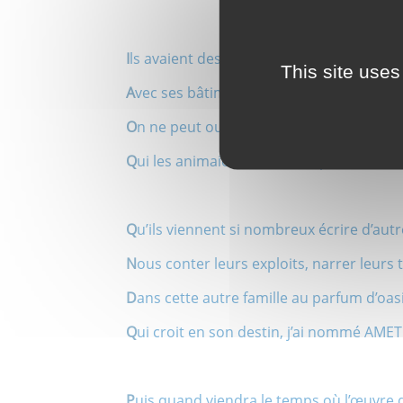
I
ls avaient des valeurs, Renault fut leur fa
This site uses
A
vec ses bâtiments, Billancourt leur flottil
O
n ne peut oublier ces temps de passion
Q
ui les animaient tant ; c’est pour cette 
Q
u’ils viennent si nombreux écrire d’aut
N
ous conter leurs exploits, narrer leurs
D
ans cette autre famille au parfum d’oas
Q
ui croit en son destin, j’ai nommé AMET
P
uis quand viendra le temps où l’œuvre 