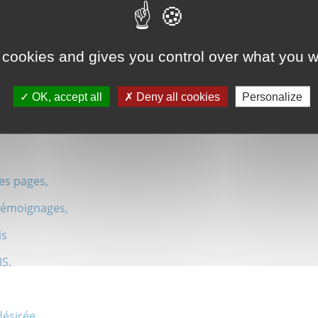
mille,
 cookies and gives you control over what you w
le ;
OK, accept all
Deny all cookies
Personalize
,
raison
res pages,
 témoignages,
is
IS.
désirée