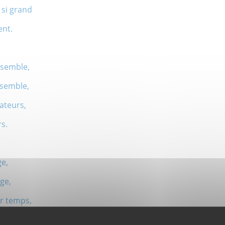
 si grand
ent.
ensemble,
assemble,
éateurs,
s.
ge,
ge,
ur temps,
quérants.