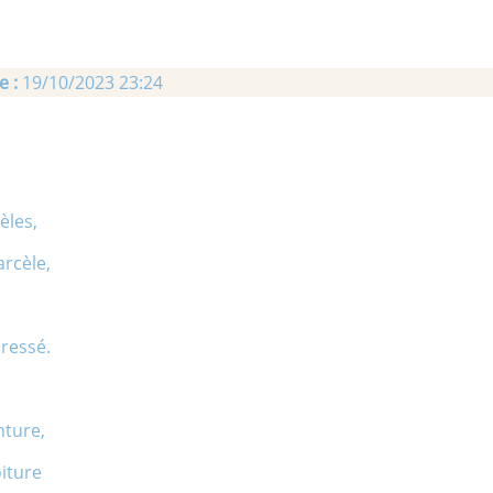
e :
19/10/2023 23:24
èles,
arcèle,
aressé.
nture,
oiture