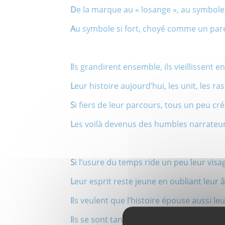
D
e la marque au « losange », au symbole
A
u symbole si fort, choyé comme un par
I
ls grandirent ensemble, ils vieillissent 
L
eur histoire aujourd’hui, les unit, les r
S
i fiers de leur parcours, tous un peu cr
L
es voilà devenus des humbles narrateur
S
i l’usure du temps ride un peu leur visa
L
eur esprit reste jeune en oubliant leur â
I
ls veulent que l’histoire épouse aussi le
I
ls se sont tant donnés, ce sont des con