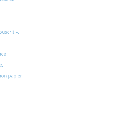
ouscrit ».
nce
e,
mon papier