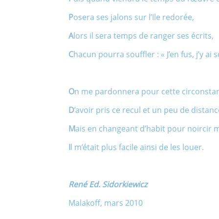
P
osera ses jalons sur l’Ile redorée,
A
lors il sera temps de ranger ses écrits,
C
hacun pourra souffler : « J’en fus, j’y ai s
O
n me pardonnera pour cette circonsta
D
’avoir pris ce recul et un peu de distanc
M
ais en changeant d’habit pour noircir 
I
l m’était plus facile ainsi de les louer.
René Ed. Sidorkiewicz
Malakoff, mars 2010