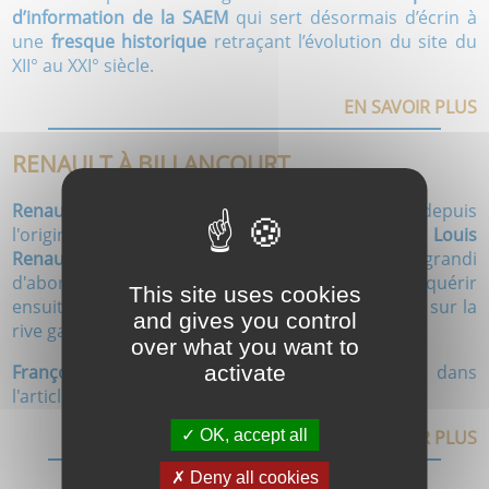
d’information de la SAEM
qui sert désormais d’écrin à
une
fresque historique
retraçant l’évolution du site du
XII° au XXI° siècle.
EN SAVOIR PLUS
RENAULT À BILLANCOURT
Renault et Boulogne-Billancourt
sont liés depuis
l'origine de l'entreprise, du modeste atelier de
Louis
Renault
à l'énorme ensemble industriel qui a grandi
d'abord sur la
rive droite de la Seine
, pour conquérir
This site uses cookies
ensuite
l'Ile Seguin
et avoir enfin une tête de pont sur la
and gives you control
rive gauche, à
Meudon
.
over what you want to
François Peigney
a retracé cette longue saga dans
activate
l'article intitulé "
Un siècle bien rempli
".
OK, accept all
EN SAVOIR PLUS
Deny all cookies