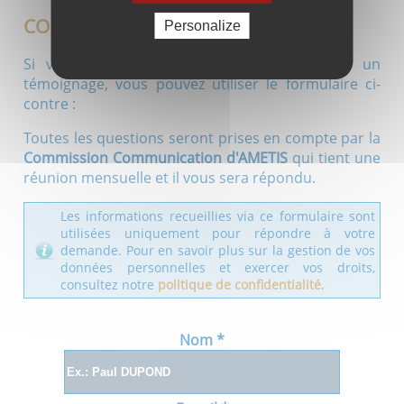
CONTACTEZ-NOUS
Personalize
Si vous avez une question, une remarque, un
témoignage, vous pouvez utiliser le formulaire ci-
contre :
Toutes les questions seront prises en compte par la
Commission Communication d'AMETIS
qui tient une
réunion mensuelle et il vous sera répondu.
Les informations recueillies via ce formulaire sont
utilisées uniquement pour répondre à votre
demande. Pour en savoir plus sur la gestion de vos
données personnelles et exercer vos droits,
consultez notre
politique de confidentialité
.
Nom
*