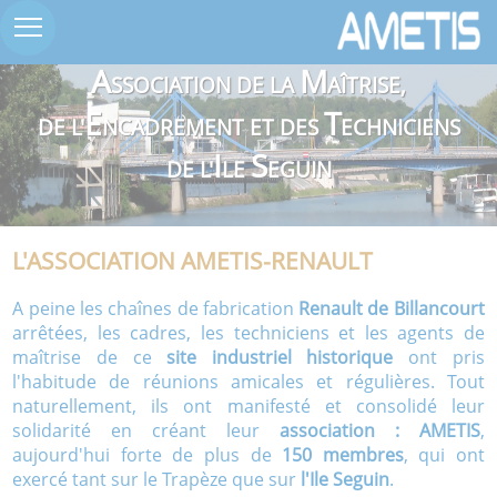
A
M
SSOCIATION DE LA
AÎTRISE,
E
T
DE L'
NCADREMENT ET DES
ECHNICIENS
I
S
DE L'
LE
EGUIN
L'ASSOCIATION AMETIS-RENAULT
A peine les chaînes de fabrication
Renault de Billancourt
arrêtées, les cadres, les techniciens et les agents de
maîtrise de ce
site industriel historique
ont pris
l'habitude de réunions amicales et régulières. Tout
naturellement, ils ont manifesté et consolidé leur
solidarité en créant leur
association : AMETIS
,
aujourd'hui forte de plus de
150 membres
, qui ont
exercé tant sur le Trapèze que sur
l'Ile Seguin
.