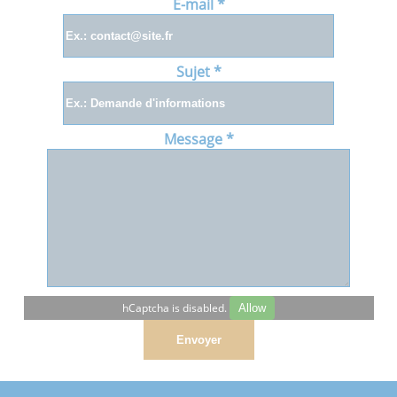
E-mail
*
Sujet
*
Message
*
hCaptcha is disabled.
Allow