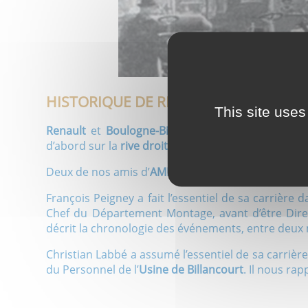
HISTORIQUE DE RENAULT À BILLANCO
This site uses
Renault
et
Boulogne-Billancourt
sont liés depuis 
d’abord sur la
rive droite de la Seine
, pour conquéri
Deux de nos amis d’
AMETIS
, François Peigney, Vic
François Peigney a fait l’essentiel de sa carrière da
Chef du Département Montage, avant d’être Direc
décrit la chronologie des événements, entre deux 
Christian Labbé a assumé l’essentiel de sa carriè
du Personnel de l’
Usine de Billancourt
. Il nous rap