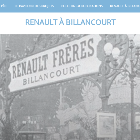
L'ÎLE
LE PAVILLON DES PROJETS
BULLETINS & PUBLICATIONS
RENAULT À BILLAN
RENAULT À BILLANCOURT