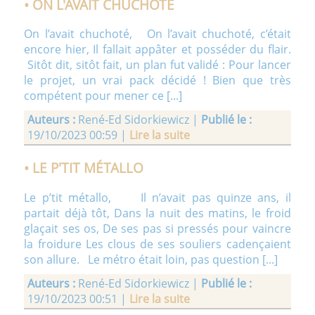
• ON L'AVAIT CHUCHOTÉ
On l’avait chuchoté, On l’avait chuchoté, c’était
encore hier, Il fallait appâter et posséder du flair.
Sitôt dit, sitôt fait, un plan fut validé : Pour lancer
Auteurs :
Etienne Lissillour |
Publié le :
09/10/2021
le projet, un vrai pack décidé ! Bien que très
18:58 |
Voir la suite
compétent pour mener ce [...]
Auteurs :
René-Ed Sidorkiewicz |
Publié le :
• TRÉGASTEL - VUE DE LA GRÈVE ROSE.
19/10/2023 00:59 |
Lire la suite
• LE P'TIT MÉTALLO
Le p’tit métallo, Il n’avait pas quinze ans, il
partait déjà tôt, Dans la nuit des matins, le froid
glaçait ses os, De ses pas si pressés pour vaincre
la froidure Les clous de ses souliers cadençaient
son allure. Le métro était loin, pas question [...]
Auteurs :
Etienne Lissillour |
Publié le :
09/10/2021
Auteurs :
René-Ed Sidorkiewicz |
Publié le :
18:53 |
Voir la suite
19/10/2023 00:51 |
Lire la suite