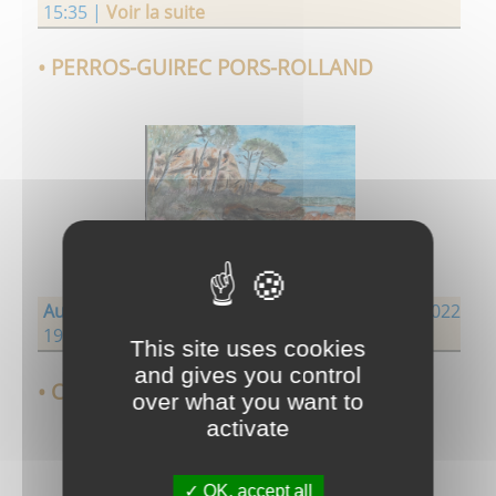
15:35 |
Voir la suite
• PERROS-GUIREC PORS-ROLLAND
Auteurs :
Etienne Lissillour |
Publié le :
23/01/2022
19:36 |
Voir la suite
This site uses cookies
and gives you control
• CAMELIAS DU JARDIN
over what you want to
activate
OK, accept all