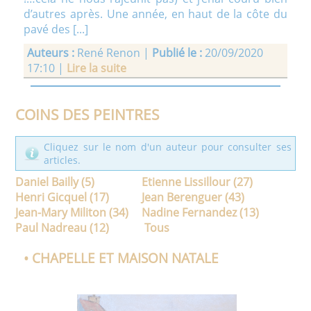
d’autres après. Une année, en haut de la côte du
pavé des [...]
• MON PAVILLON SUR L'ÎLE
Auteurs :
René Renon |
Publié le :
20/09/2020
Ce nouveau texte est la suite de Mon île sans
17:10 |
Lire la suite
soleil dont les paroles avaient été écrites par
Daniel et René pour la célébration des 10 ans
d’AMETIS en 2014 Ô mon île au soleil, A nouveau
COINS DES PEINTRES
tu nous émerveilles, Nous sommes fiers de ton
pavillon C’est [...]
Cliquez sur le nom d'un auteur pour consulter ses
articles.
Auteurs :
Paroles de Daniel Bailly et René Ed
Sidorkiewicz - Musique de Daniel Bailly |
Publié le
Daniel Bailly (5)
Etienne Lissillour (27)
:
19/04/2021 11:48 |
Lire la suite
Henri Gicquel (17)
Jean Berenguer (43)
Jean-Mary Militon (34)
Nadine Fernandez (13)
• LA VIE DES ARTISTES
Paul Nadreau (12)
Tous
A chacun sa destinée. Nombre de jeunes
• CHAPELLE ET MAISON NATALE
embauchés chez Renault ont quitté l'entreprise
pour assouvir leurs passions. Voici quelques
exemples d'artistes et de sportifs qui ont connu