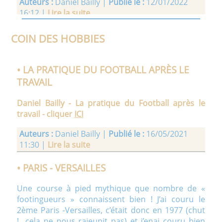
Auteurs :
Daniel Bailly |
Publié le :
12/01/2022
16:12 |
Lire la suite
• VIEILLESSE INATTENDUE
COIN DES HOBBIES
VIEILLESSE INATTENDUE Paroles et musique de
Daniel Bailly Je regardais quelque fois par la
• LA PRATIQUE DU FOOTBALL APRÈS LE
fenêtre Et je voyais ces vieux d’un pas pressé Ne
TRAVAIL
rencontrant personne pour causer Mais que
s’était-il donc passé Il est venu vraiment sans
Daniel Bailly - La pratique du Football après le
nous prévenir Brisant ce qui restait de notre [...]
travail - cliquer
ICI
Auteurs :
Daniel Bailly |
Publié le :
18/12/2021
Auteurs :
Daniel Bailly |
Publié le :
16/05/2021
22:21 |
Lire la suite
11:30 |
Lire la suite
• ACCORDÉON PASSION
• PARIS - VERSAILLES
Daniel Bailly - Accordéon Passion - cliquer
ICI
Une course à pied mythique que nombre de «
footingueurs » connaissent bien ! J’ai couru le
Auteurs :
Daniel Bailly |
Publié le :
13/06/2021
2ème Paris -Versailles, c’était donc en 1977 (chut
19:14 |
Lire la suite
!…cela ne nous rajeunit pas) et j’enai couru bien