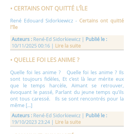
• CERTAINS ONT QUITTÉ L'ÎLE
• LE PAVILLON SUR L ILE
René Edouard Sidorkiewicz -
Certains ont quitté
l'île
Auteurs :
René-Ed Sidorkiewicz |
Publié le :
10/11/2025 00:16 |
Lire la suite
• QUELLE FOI LES ANIME ?
Quelle foi les anime ? Quelle foi les anime ? Ils
Auteurs :
Etienne Lissillour |
Publié le :
12/10/2021
sont toujours fidèles, Et c’est là leur mérite eux
19:45 |
Voir la suite
que le temps harcèle, Aimant se retrouver,
évoquant le passé, Parlant du jeune temps qu’ils
ont tous caressé. Ils se sont rencontrés pour la
• REGARD SUR LE MONDE
même [...]
Auteurs :
René-Ed Sidorkiewicz |
Publié le :
19/10/2023 23:24 |
Lire la suite