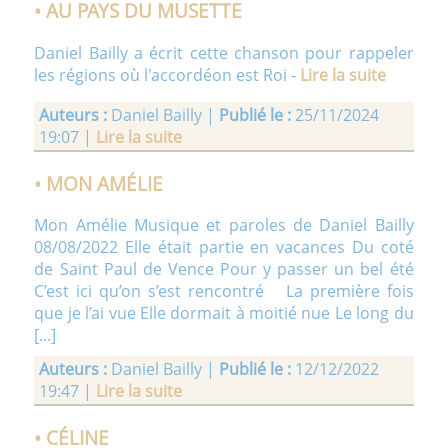
• AU PAYS DU MUSETTE
Daniel Bailly a écrit cette chanson pour rappeler
les régions où l'accordéon est Roi -
Lire la suite
Auteurs :
Daniel Bailly |
Publié le :
25/11/2024
19:07 |
Lire la suite
• MON AMÉLIE
Mon Amélie Musique et paroles de Daniel Bailly
08/08/2022 Elle était partie en vacances Du coté
de Saint Paul de Vence Pour y passer un bel été
C’est ici qu’on s’est rencontré La première fois
que je l’ai vue Elle dormait à moitié nue Le long du
[...]
Auteurs :
Daniel Bailly |
Publié le :
12/12/2022
19:47 |
Lire la suite
• CÉLINE